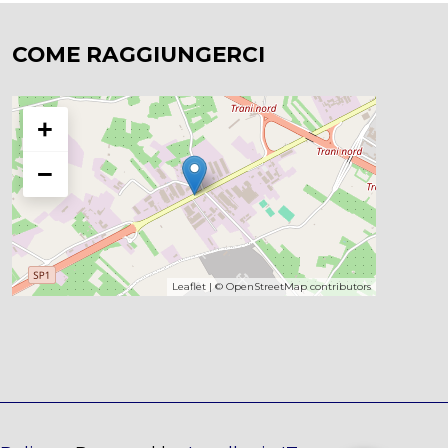
COME RAGGIUNGERCI
+
−
Leaflet
| ©
OpenStreetMap
contributors