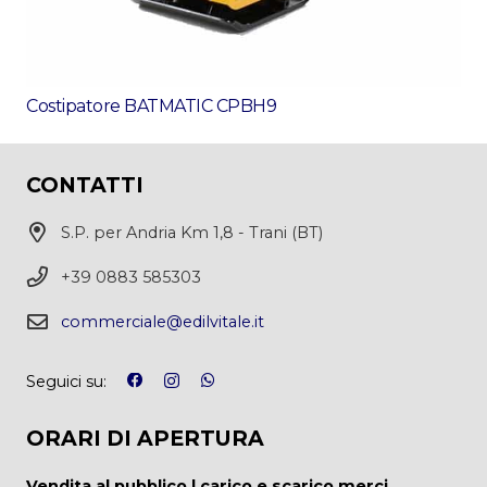
Costipatore BATMATIC CPBH9
CONTATTI
S.P. per Andria Km 1,8 - Trani (BT)
+39 0883 585303
commerciale@edilvitale.it
Seguici su:
ORARI DI APERTURA
Vendita al pubblico | carico e scarico merci