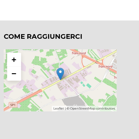
COME RAGGIUNGERCI
+
−
Leaflet
| ©
OpenStreetMap
contributors