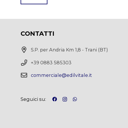
This
field
should
CONTATTI
be
left
S.P. per Andria Km 1,8 - Trani (BT)
blank
+39 0883 585303
commerciale@edilvitale.it
Seguici su: