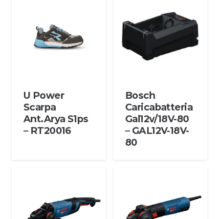
U Power
Bosch
Scarpa
Caricabatteria
Ant.Arya S1ps
Gal12v/18V-80
– RT20016
– GAL12V-18V-
80