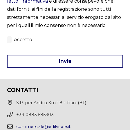
letto l'informativa
e di essere consapevole che i
dati forniti ai fini della registrazione sono tutti
strettamente necessari al servizio erogato dal sito
per i quali il mio consenso non è necessario.
Accetto
Invia
This
field
CONTATTI
should
be
S.P. per Andria Km 1,8 - Trani (BT)
left
+39 0883 585303
blank
commerciale@edilvitale.it