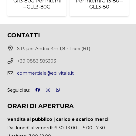
Gll3-80G Per Interni
Per Interni Gll3-80 –
– GLL3-80G
GLL3-80
CONTATTI
S.P. per Andria Km 1,8 - Trani (BT)
+39 0883 585303
commerciale@edilvitale.it
Seguici su:
ORARI DI APERTURA
Vendita al pubblico | carico e scarico merci
Dal lunedì al venerdì: 6.30-13.00 | 15.00-17.30