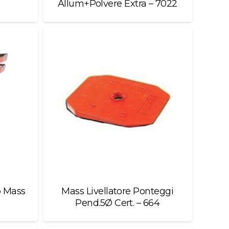
Allum+Polvere Extra – 7022
o Mass
Mass Livellatore Ponteggi
Pend.5Ø Cert. – 664