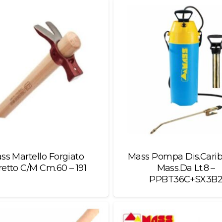
ss Martello Forgiato
Mass Pompa Dis.Carib
retto C/M Cm.60 – 191
Mass.Da Lt.8 –
PPBT36C+SX3B