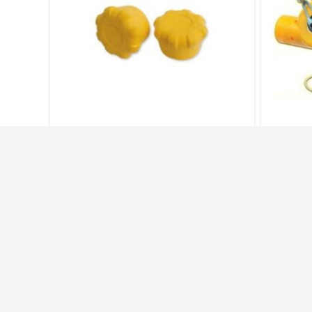
Mass Tappo Prot.Ne Tubo
Mass
Ponteggi D.48 – 641B