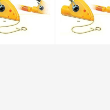
 Traccialinee Magnum
Mass Traccialinee M
In Abs 30Mt – 7026
In Abs 50Mt – 702