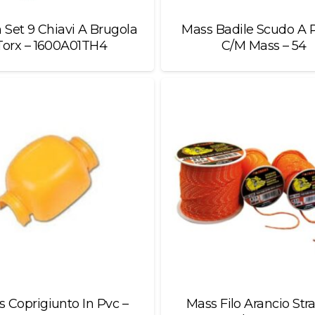
 Set 9 Chiavi A Brugola
Mass Badile Scudo A 
Torx – 1600A01TH4
C/M Mass – 54
 Coprigiunto In Pvc –
Mass Filo Arancio Str