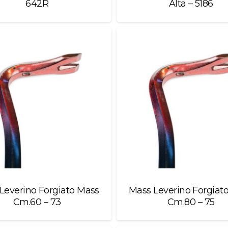
642R
Alta – 5186
Leverino Forgiato Mass
Mass Leverino Forgiat
Cm.60 – 73
Cm.80 – 75