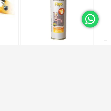
agnum
Mass Tracciarapid Spray
5
Ml500 Blu – 7012