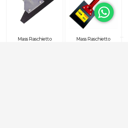
Mass Raschietto
Mass Raschietto
Lama Temprata
Temprato 15X15 C/M
20Cm S/M – 648
Legno – 525
Mass Raschietto
Mass Sottobasetta