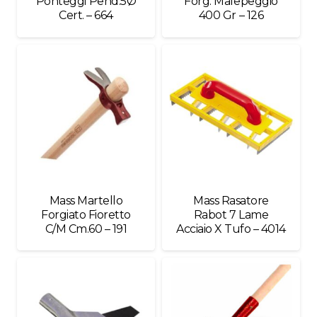
Ponteggi Pend.5Ø
Forg. Malepeggio
Cert. – 664
400 Gr – 126
Mass Martello
Mass Rasatore
Forgiato Fioretto
Rabot 7 Lame
C/M Cm.60 – 191
Acciaio X Tufo – 4014