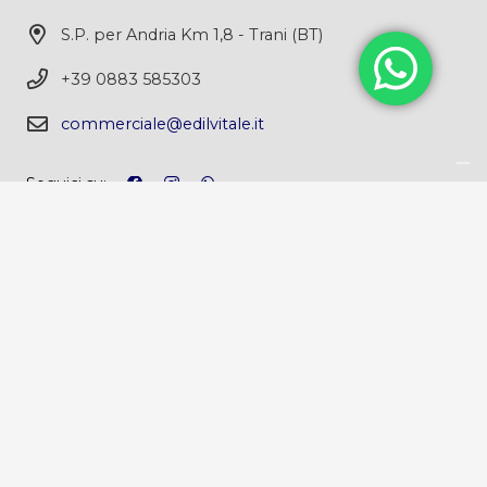
S.P. per Andria Km 1,8 - Trani (BT)
+39 0883 585303
commerciale@edilvitale.it
Seguici su:
ORARI DI APERTURA
Vendita al pubblico | carico e scarico merci
Dal lunedì al venerdì: 6.30-13.00 | 15.00-17.30
Il sabato: 7.00-12.00
Uffici amministrativi
Dal lunedì al venerdì: 9.00-13.00 | 15.00-18.00
Il sabato: 9.00-12.00
CHIUSURA SABATO POMERIGGIO E FESTIVI