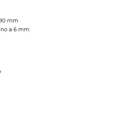
 190 mm
 fino a 6 mm
O