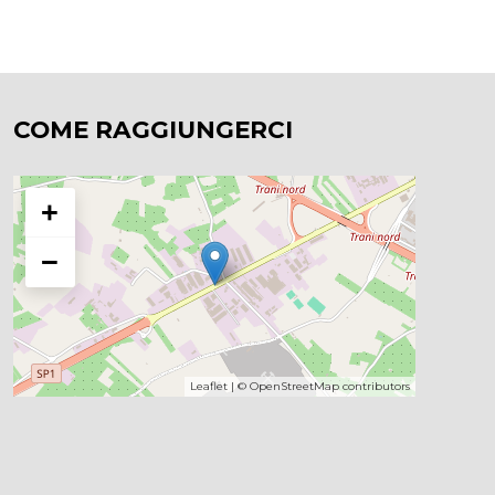
COME RAGGIUNGERCI
+
−
Leaflet
| ©
OpenStreetMap
contributors