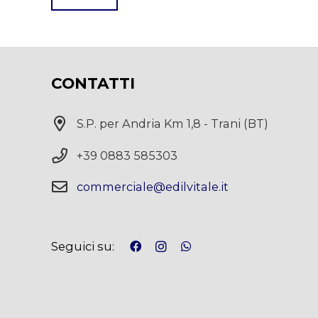
This
field
should
CONTATTI
be
left
S.P. per Andria Km 1,8 - Trani (BT)
blank
+39 0883 585303
commerciale@edilvitale.it
Seguici su: