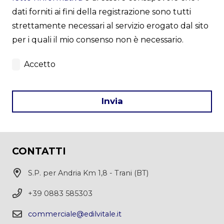
dati forniti ai fini della registrazione sono tutti
strettamente necessari al servizio erogato dal sito
per i quali il mio consenso non è necessario.
Accetto
Invia
This
field
CONTATTI
should
be
S.P. per Andria Km 1,8 - Trani (BT)
left
+39 0883 585303
blank
commerciale@edilvitale.it