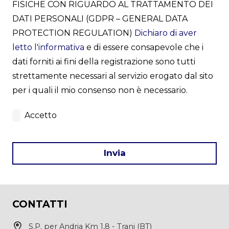
FISICHE CON RIGUARDO AL TRATTAMENTO DEI
DATI PERSONALI (GDPR – GENERAL DATA
PROTECTION REGULATION)
Dichiaro di aver
letto l'informativa
e di essere consapevole che i
dati forniti ai fini della registrazione sono tutti
strettamente necessari al servizio erogato dal sito
per i quali il mio consenso non è necessario.
Accetto
Invia
This
field
CONTATTI
should
be
S.P. per Andria Km 1,8 - Trani (BT)