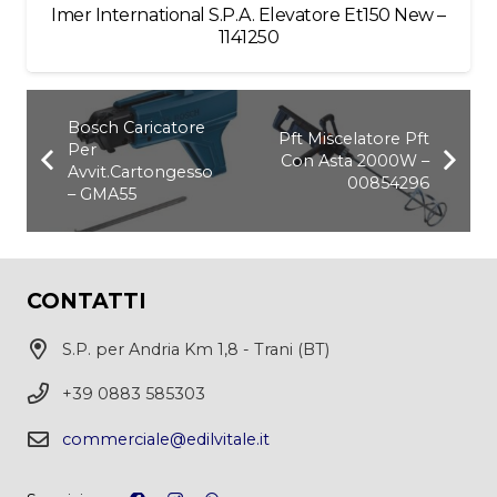
Imer International S.P.A. Elevatore Et150 New –
1141250
Bosch Caricatore
Pft Miscelatore Pft
Per
Con Asta 2000W –
Avvit.Cartongesso
00854296
– GMA55
CONTATTI
S.P. per Andria Km 1,8 - Trani (BT)
+39 0883 585303
commerciale@edilvitale.it