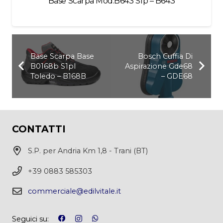
Base Scarpa Mod.B643 S1p – B643
Base Scarpa Base
Bosch Cuffia Di
B0168b S1pl
Aspirazione Gde68
Toledo – B168B
– GDE68
CONTATTI
S.P. per Andria Km 1,8 - Trani (BT)
+39 0883 585303
commerciale@edilvitale.it
Seguici su: