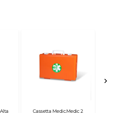
Alta
Cassetta Medic.Medic 2
Sisa