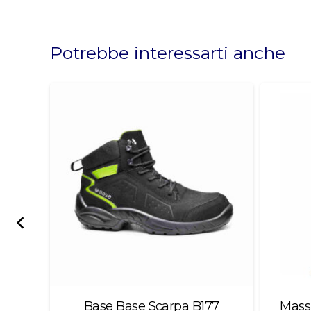
This
field
should
Potrebbe interessarti anche
be
left
blank
.A.
Base Base Scarpa B177
Mass