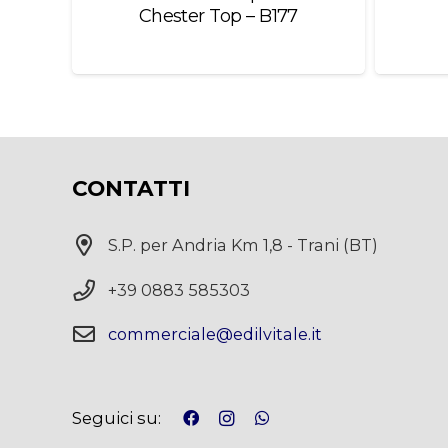
C/D
Chester Top – B177
0
CONTATTI
S.P. per Andria Km 1,8 - Trani (BT)
+39 0883 585303
commerciale@edilvitale.it
Seguici su: