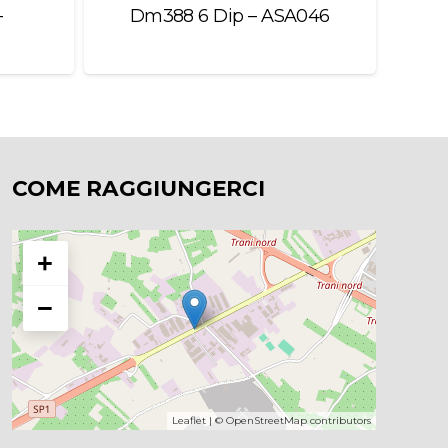
–
Dm388 6 Dip – ASA046
Vuo
COME RAGGIUNGERCI
+
−
Leaflet
| ©
OpenStreetMap
contributors