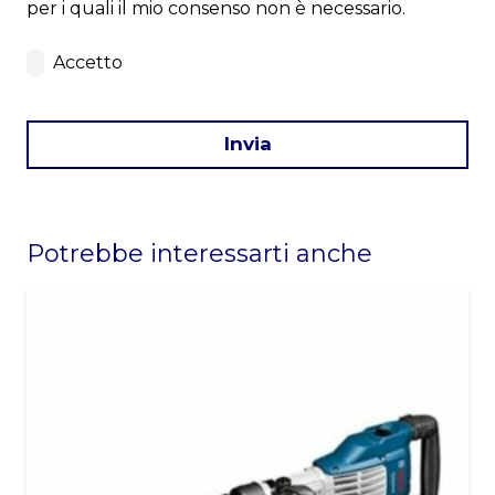
per i quali il mio consenso non è necessario.
Accetto
Invia
This
field
Potrebbe interessarti anche
should
be
left
blank