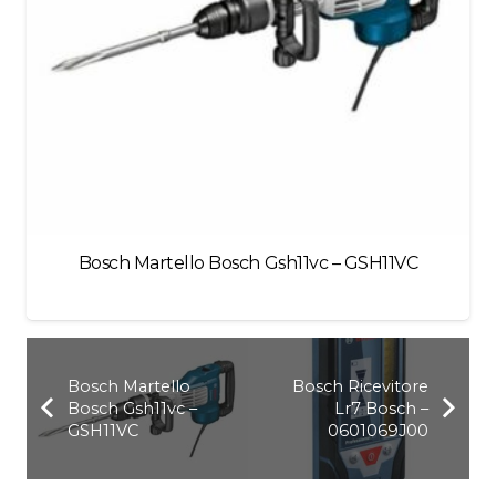
Bosch Martello Bosch Gsh11vc – GSH11VC
Bosch Martello
Bosch Ricevitore
Bosch Gsh11vc –
Lr7 Bosch –
GSH11VC
0601069J00