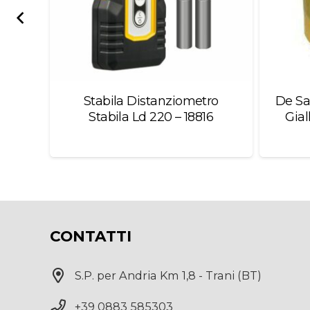
.A.
Stabila Distanziometro
De Sa
0
Stabila Ld 220 – 18816
Gial
0
CONTATTI
S.P. per Andria Km 1,8 - Trani (BT)
+39 0883 585303