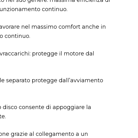
o nel suo genere: massima efficienza di
 funzionamento continuo.
lavorare nel massimo comfort anche in
o continuo.
vraccarichi: protegge il motore dal
pale separato protegge dall’avviamento
no disco consente di appoggiare la
e.
ione grazie al collegamento a un