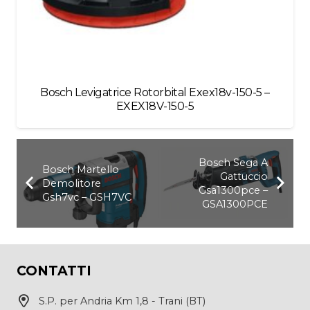
Bosch Levigatrice Rotorbital Exex18v-150-5 –
EXEX18V-150-5
Bosch Sega A
Bosch Martello
Gattuccio
Demolitore
Gsa1300pce –
Gsh7vc – GSH7VC
GSA1300PCE
CONTATTI
S.P. per Andria Km 1,8 - Trani (BT)