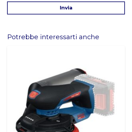
Invia
This
field
Potrebbe interessarti anche
should
be
left
blank