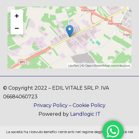
+
−
Leaflet
| ©
OpenStreetMap
contributors
© Copyright 2022 – EDIL VITALE SRL P. IVA
06684060723
Privacy Policy
–
Cookie Policy
Powered by
Landlogic IT
La società ha ricevuto benefici rientranti nel regime degli aiuti di stato e nel