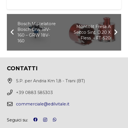
Bosch Miscelatore
Montolit Fresa A
Bosch Grw 18V-
Secco Sint. D.20 X
160 – GRW 18V-
Fless. – FT-S20
160
CONTATTI
S.P. per Andria Km 1,8 - Trani (BT)
+39 0883 585303
commerciale@edilvitale.it
Seguici su: