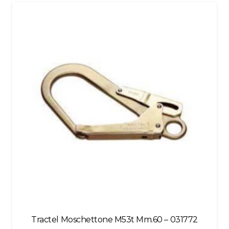
be
left
blank
Tractel Moschettone M53t Mm.60 – 031772