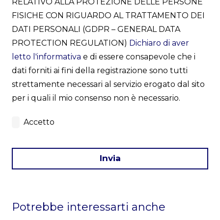
RELATIVO ALLA PROTEZIONE DELLE PERSONE
FISICHE CON RIGUARDO AL TRATTAMENTO DEI
DATI PERSONALI (GDPR – GENERAL DATA
PROTECTION REGULATION)
Dichiaro di aver
letto l'informativa
e di essere consapevole che i
dati forniti ai fini della registrazione sono tutti
strettamente necessari al servizio erogato dal sito
per i quali il mio consenso non è necessario.
Accetto
Invia
This
field
Potrebbe interessarti anche
should