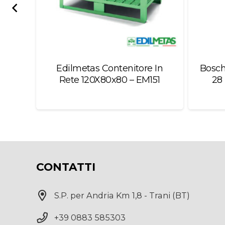
o B/R
Edilmetas Contenitore In
Bosch
Rete 120X80x80 – EM151
28 
CONTATTI
S.P. per Andria Km 1,8 - Trani (BT)
+39 0883 585303