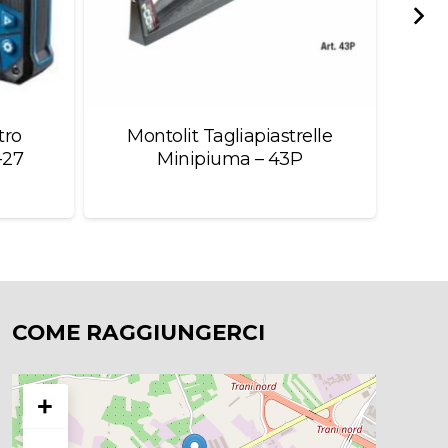
tro
Montolit Tagliapiastrelle
We
-27
Minipiuma – 43P
Gri
COME RAGGIUNGERCI
+