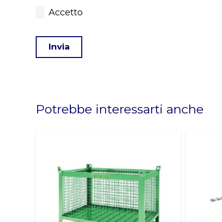
Accetto
Invia
This
field
should
Potrebbe interessarti anche
be
left
blank