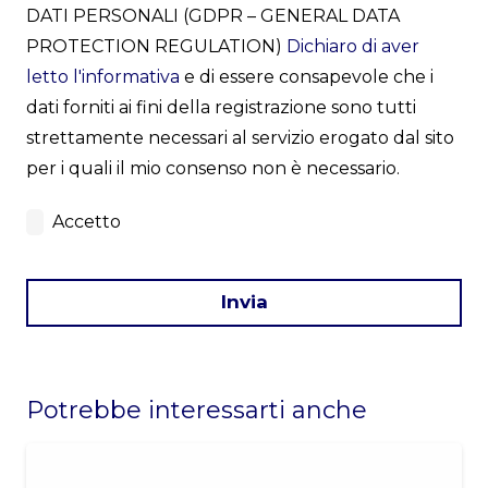
DATI PERSONALI (GDPR – GENERAL DATA
PROTECTION REGULATION)
Dichiaro di aver
letto l'informativa
e di essere consapevole che i
dati forniti ai fini della registrazione sono tutti
strettamente necessari al servizio erogato dal sito
per i quali il mio consenso non è necessario.
Accetto
Invia
This
field
Potrebbe interessarti anche
should
be
left