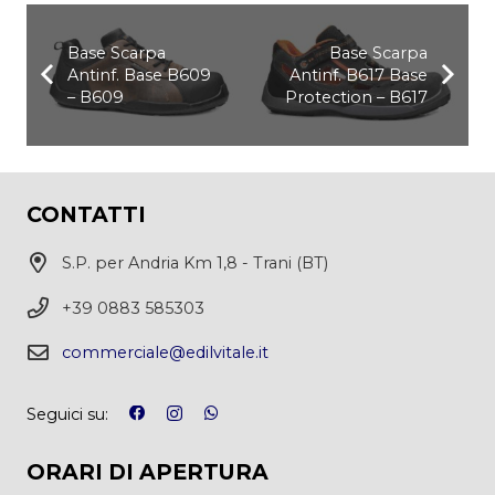
Base Scarpa
Base Scarpa
Antinf. Base B609
Antinf. B617 Base
– B609
Protection – B617
CONTATTI
S.P. per Andria Km 1,8 - Trani (BT)
+39 0883 585303
commerciale@edilvitale.it
Seguici su:
ORARI DI APERTURA