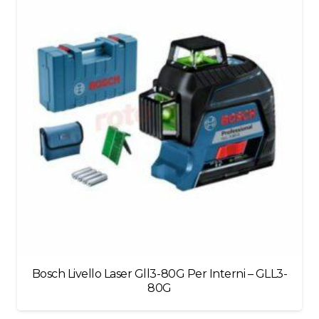
blank
Bosch Livello Laser Gll3-80G Per Interni – GLL3-
80G