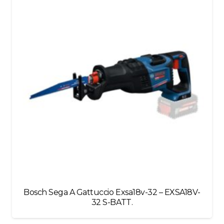
blank
Bosch Sega A Gattuccio Exsa18v-32 – EXSA18V-
32 S-BATT.