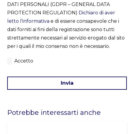
DATI PERSONALI (GDPR – GENERAL DATA
PROTECTION REGULATION)
Dichiaro di aver
letto l'informativa
e di essere consapevole che i
dati forniti ai fini della registrazione sono tutti
strettamente necessari al servizio erogato dal sito
per i quali il mio consenso non è necessario.
Accetto
Invia
This
field
Potrebbe interessarti anche
should
be
left