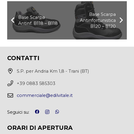
Base Scarpa
Base Scarpa
Antinfortunistica
Antinf. B118 – B118
B120 – B120
CONTATTI
S.P. per Andria Km 1,8 - Trani (BT)
+39 0883 585303
commerciale@edilvitale.it
Seguici su:
ORARI DI APERTURA