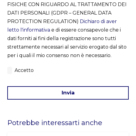
FISICHE CON RIGUARDO AL TRATTAMENTO DEI
DATI PERSONALI (GDPR – GENERAL DATA
PROTECTION REGULATION)
Dichiaro di aver
letto l'informativa
e di essere consapevole che i
dati forniti ai fini della registrazione sono tutti
strettamente necessari al servizio erogato dal sito
per i quali il mio consenso non è necessario.
Accetto
Invia
This
field
Potrebbe interessarti anche
should
be