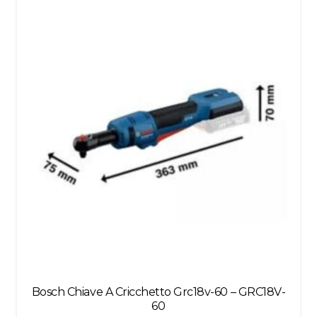
left
blank
Bosch Chiave A Cricchetto Grc18v-60 – GRC18V-
60