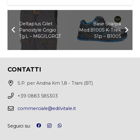
Deltaplus Gilet
Base Scarpa
Panostyle Grigio
Mod.B1005 K-Trek
Tg.L – M6GILGRGT
S1p – B1005
CONTATTI
S.P. per Andria Km 1,8 - Trani (BT)
+39 0883 585303
commerciale@edilvitale.it
Seguici su: