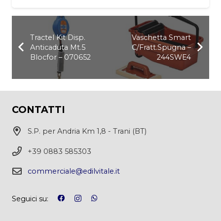
Tractel Kit Disp.
Vaschetta Smart
Anticaduta Mt.5
C/Fratt.Spugna –
Blocfor – 070652
244SWE4
CONTATTI
S.P. per Andria Km 1,8 - Trani (BT)
+39 0883 585303
commerciale@edilvitale.it
Seguici su: