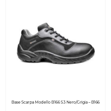
left
blank
Base Scarpa Modello B166 S3 Nero/Grigia – B166