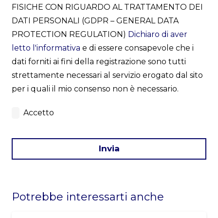
FISICHE CON RIGUARDO AL TRATTAMENTO DEI
DATI PERSONALI (GDPR – GENERAL DATA
PROTECTION REGULATION)
Dichiaro di aver
letto l'informativa
e di essere consapevole che i
dati forniti ai fini della registrazione sono tutti
strettamente necessari al servizio erogato dal sito
per i quali il mio consenso non è necessario.
Accetto
Invia
This
field
Potrebbe interessarti anche
should
be