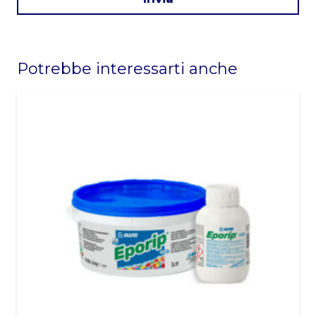
This
field
Potrebbe interessarti anche
should
be
left
blank