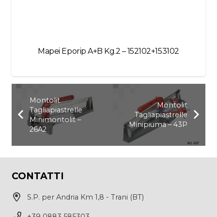
Mapei Eporip A+B Kg.2 – 152102+153102
Montolit
Montolit
Tagliapiastrelle
Tagliapiastrelle
Minimontolit –
Minipiuma – 43P
26A2
CONTATTI
S.P. per Andria Km 1,8 - Trani (BT)
+39 0883 585303