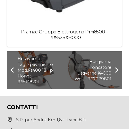
Pramac Gruppo Elettrogeno Pmi6500 –
PR552SXB000
Husqvarna
Husqvarna
Tagliapavimento
Troncatore
Mod.Fs400 13Hp
Husqvarna K4000
Honda –
Wet – 967079801
965148201
CONTATTI
S.P. per Andria Km 1,8 - Trani (BT)