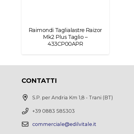
Raimondi Taglialastre Raizor
Mk2 Plus Taglio –
433CP00APR
CONTATTI
S.P. per Andria Km 1,8 - Trani (BT)
+39 0883 585303
commerciale@edilvitale.it