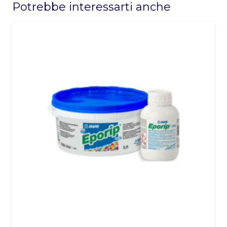
Potrebbe interessarti anche
should
be
left
blank