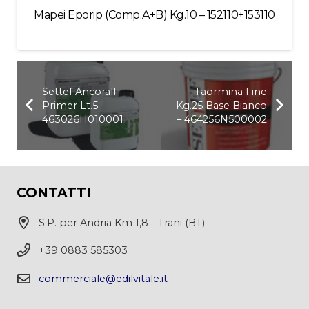
Mapei Eporip (Comp.A+B) Kg.10 – 152110+153110
Settef Ancorall
Taormina Fine
Primer Lt.5 –
Kg.25 Base Bianco
463026H010001
– 464256N500002
CONTATTI
S.P. per Andria Km 1,8 - Trani (BT)
+39 0883 585303
commerciale@edilvitale.it