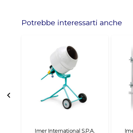
This
field
should
Potrebbe interessarti anche
be
left
blank
Imer International S.P.A.
Ime