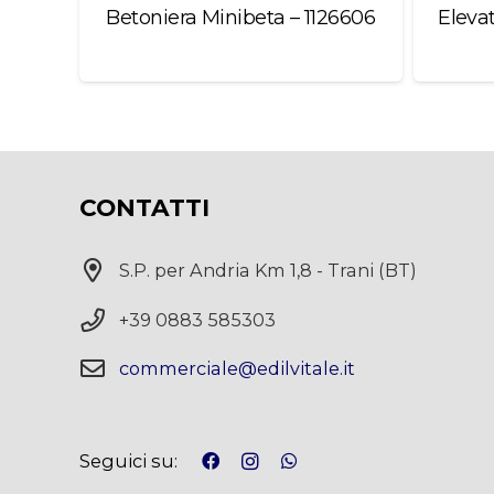
 –
Betoniera Minibeta – 1126606
Eleva
CONTATTI
S.P. per Andria Km 1,8 - Trani (BT)
+39 0883 585303
commerciale@edilvitale.it
Seguici su: