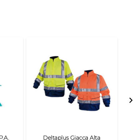
P.A.
Deltaplus Giacca Alta
Br