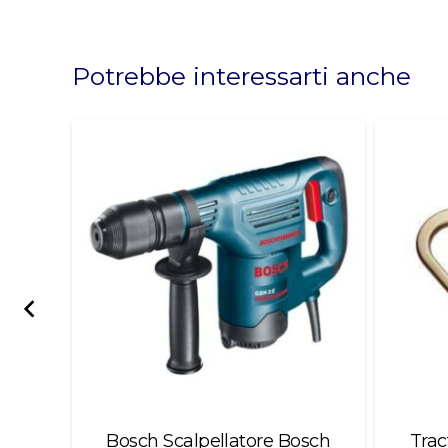
This
field
should
Potrebbe interessarti anche
be
left
blank
tra
Bosch Scalpellatore Bosch
Trac