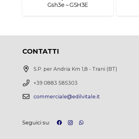
Gsh3e – GSH3E
CONTATTI
S.P. per Andria Km 1,8 - Trani (BT)
+39 0883 585303
commerciale@edilvitale.it
Seguici su: