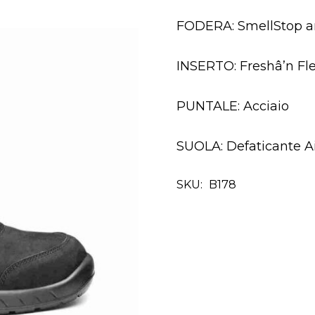
FODERA: SmellStop an
INSERTO: Freshâ’n Fl
PUNTALE: Acciaio
SUOLA: Defaticante A
SKU:
B178