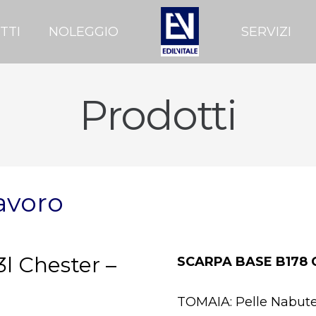
TTI
NOLEGGIO
SERVIZI
Prodotti
avoro
l Chester –
SCARPA BASE B178
TOMAIA: Pelle Nabute