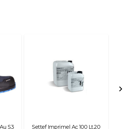
 Au S3
Settef Imprimel Ac 100 Lt.20
Mas