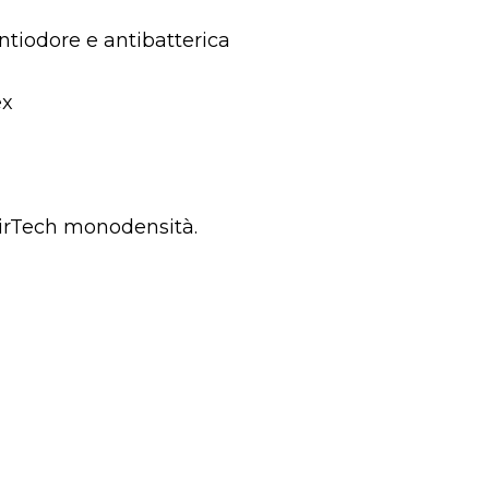
tiodore e antibatterica
ex
irTech monodensità.