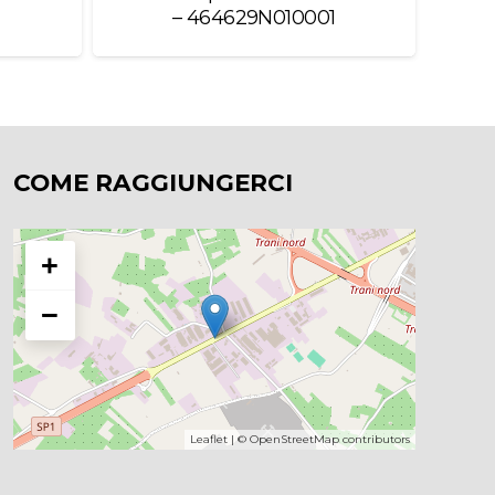
– 464629N010001
3
COME RAGGIUNGERCI
+
−
Leaflet
| ©
OpenStreetMap
contributors