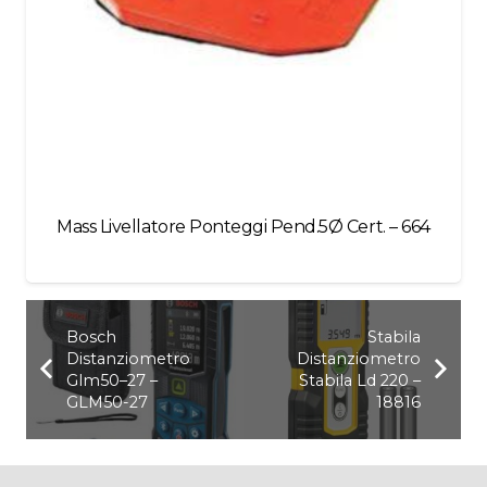
Mass Livellatore Ponteggi Pend.5Ø Cert. – 664
Bosch
Stabila
Distanziometro
Distanziometro
Glm50–27 –
Stabila Ld 220 –
GLM50-27
18816