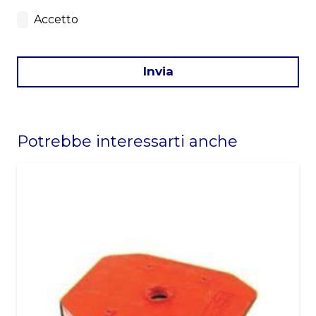
Accetto
Invia
This
field
Potrebbe interessarti anche
should
be
left
blank