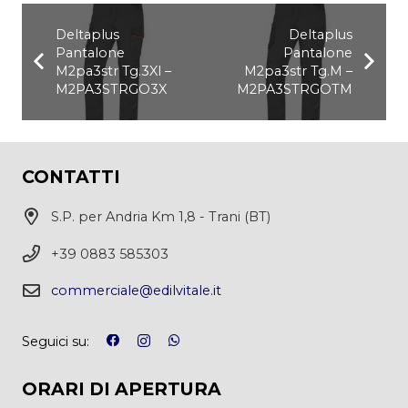
Deltaplus
Deltaplus
Pantalone
Pantalone
M2pa3str Tg.3Xl –
M2pa3str Tg.M –
M2PA3STRGO3X
M2PA3STRGOTM
CONTATTI
S.P. per Andria Km 1,8 - Trani (BT)
+39 0883 585303
commerciale@edilvitale.it
Seguici su:
ORARI DI APERTURA