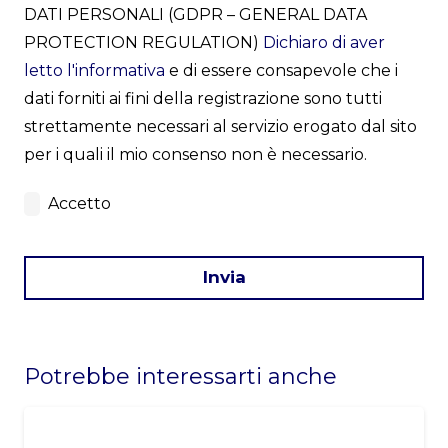
DATI PERSONALI (GDPR – GENERAL DATA
PROTECTION REGULATION)
Dichiaro di aver
letto l'informativa
e di essere consapevole che i
dati forniti ai fini della registrazione sono tutti
strettamente necessari al servizio erogato dal sito
per i quali il mio consenso non è necessario.
Accetto
Invia
This
field
Potrebbe interessarti anche
should
be
left