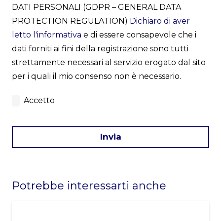
DATI PERSONALI (GDPR – GENERAL DATA
PROTECTION REGULATION)
Dichiaro di aver
letto l'informativa
e di essere consapevole che i
dati forniti ai fini della registrazione sono tutti
strettamente necessari al servizio erogato dal sito
per i quali il mio consenso non è necessario.
Accetto
Invia
This
field
Potrebbe interessarti anche
should
be
left