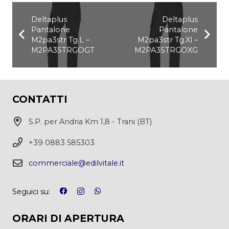
Deltaplus
Deltaplus
Pantalone
Pantalone
M2pa3str Tg.L –
M2pa3str Tg.Xl –
M2PA3STRGOGT
M2PA3STRGOXG
CONTATTI
S.P. per Andria Km 1,8 - Trani (BT)
+39 0883 585303
commerciale@edilvitale.it
Seguici su:
ORARI DI APERTURA