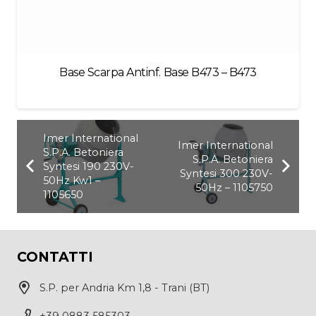
73
Deltaplus Bermuda Grigio Tg.M – M6BERGR
Imer International
Imer International
S.P.A. Betoniera
S.P.A. Betoniera
Syntesi 190 230V-
Syntesi 300 230V-
50Hz Kw1 –
50Hz – 1105750
1105650
CONTATTI
S.P. per Andria Km 1,8 - Trani (BT)