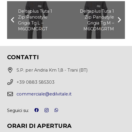
Deltaplus Tuta 1
Deltaplus Tuta 1
Zip Panostyle
Zip Panostyle
Grigia Tg.L –
Grigia Tg.M –
M6COMGRGT
M6COMGRTM
CONTATTI
S.P. per Andria Km 1,8 - Trani (BT)
+39 0883 585303
commerciale@edilvitale.it
Seguici su:
ORARI DI APERTURA