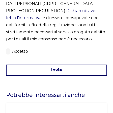
DATI PERSONALI (GDPR – GENERAL DATA
PROTECTION REGULATION)
Dichiaro di aver
letto l'informativa
e di essere consapevole che i
dati forniti ai fini della registrazione sono tutti
strettamente necessari al servizio erogato dal sito
per i quali il mio consenso non è necessario.
Accetto
Invia
This
field
Potrebbe interessarti anche
should
be
left