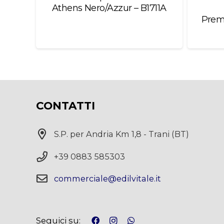
Athens Nero/Azzur – B1711A
Premi
CONTATTI
S.P. per Andria Km 1,8 - Trani (BT)
+39 0883 585303
commerciale@edilvitale.it
Seguici su: