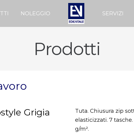
TTI
NOLEGGIO
SERVIZI
Prodotti
avoro
style Grigia
Tuta. Chiusura zip sott
elasticizzati. 7 tasch
g/m².