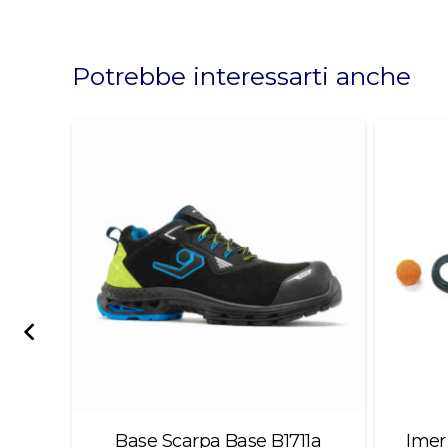
This
field
should
Potrebbe interessarti anche
be
left
blank
e 144
Base Scarpa Base B1711a
Imer 