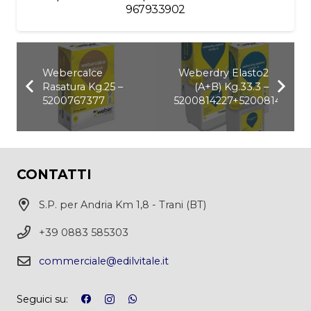
967933902
Webercalce
Weberdry Elasto2
Rasatura Kg.25 –
(A+B) Kg.33.3 –
5200767377
5200814227+520081422
CONTATTI
S.P. per Andria Km 1,8 - Trani (BT)
+39 0883 585303
commerciale@edilvitale.it
Seguici su: