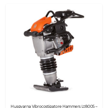
be
left
blank
Husqvarna Vibrocostipatore Hammers Lt8005 –