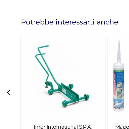
This
field
should
Potrebbe interessarti anche
be
left
blank
Imer International S.P.A.
Mapei Mapesil Ac C