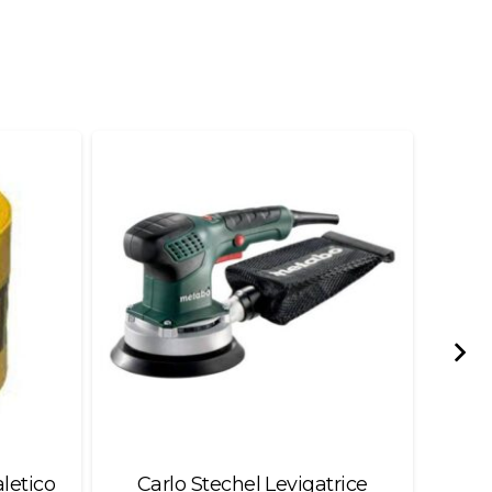
Carlo Stechel Levigatrice
Base Scarpa Mode