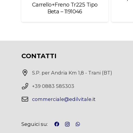
Carrello+Freno Tr225 Tipo
– 4813442I
Beta – 1191046
CONTATTI
S.P. per Andria Km 1,8 - Trani (BT)
+39 0883 585303
commerciale@edilvitale.it
Seguici su: