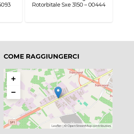
Rotorbitale Sxe 3150 – 00444
B897
COME RAGGIUNGERCI
+
−
Leaflet
| ©
OpenStreetMap
contributors