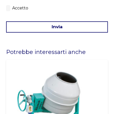
Accetto
Invia
This
field
Potrebbe interessarti anche
should
be
left
blank