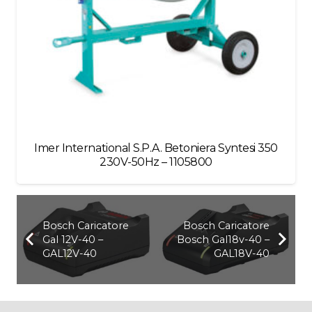
Imer International S.P.A. Betoniera Syntesi 350
230V-50Hz – 1105800
Bosch Caricatore
Bosch Caricatore
Gal 12V-40 –
Bosch Gal18v-40 –
GAL12V-40
GAL18V-40