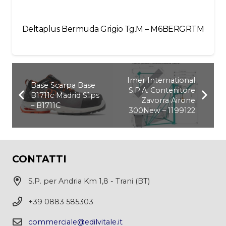
Deltaplus Bermuda Grigio Tg.M – M6BERGRTM
Imer International
Base Scarpa Base
S.P.A. Contenitore
B1711c Madrid S1ps
Zavorra Airone
– B1711C
300New – 1199122
CONTATTI
S.P. per Andria Km 1,8 - Trani (BT)
+39 0883 585303
commerciale@edilvitale.it