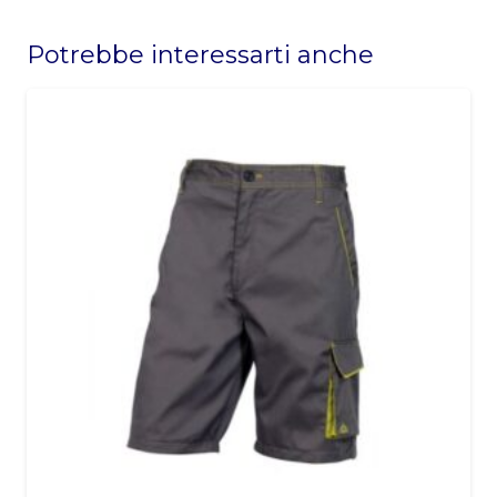
This
field
Potrebbe interessarti anche
should
be
left
blank