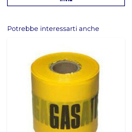
This
field
Potrebbe interessarti anche
should
be
left
blank