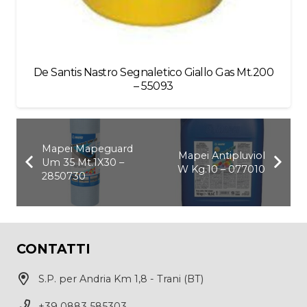
De Santis Nastro Segnaletico Giallo Gas Mt.200
– 55093
Mapei Mapeguard
Mapei Antipluviol
Um 35 Mt.1X30 –
W Kg.10 – 077010
2850730
CONTATTI
S.P. per Andria Km 1,8 - Trani (BT)
+39 0883 585303