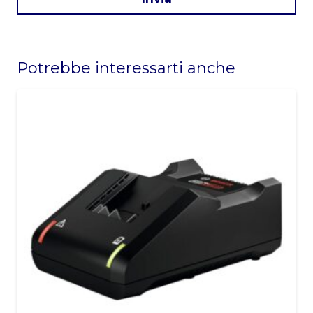
This
field
Potrebbe interessarti anche
should
be
left
blank