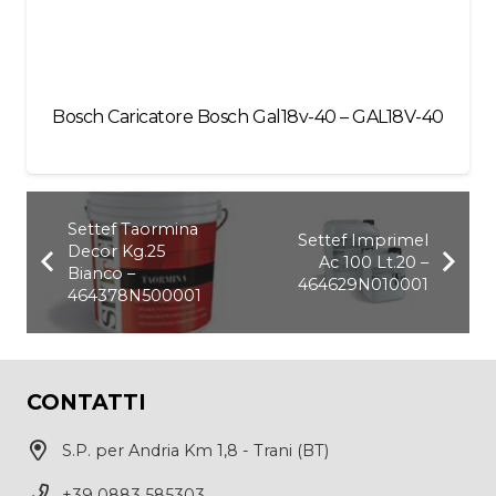
Bosch Caricatore Bosch Gal18v-40 – GAL18V-40
Settef Taormina
Settef Imprimel
Decor Kg.25
Ac 100 Lt.20 –
Bianco –
464629N010001
464378N500001
CONTATTI
S.P. per Andria Km 1,8 - Trani (BT)
+39 0883 585303