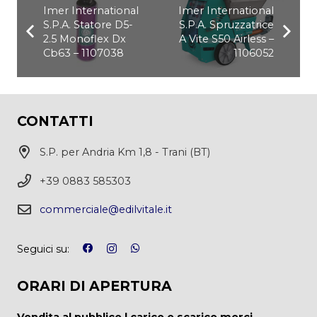
Imer International
Imer International
S.P.A. Statore D5-
S.P.A. Spruzzatrice
2.5 Monoflex Dx
A Vite S50 Airless –
Cb63 – 1107038
1106052
CONTATTI
S.P. per Andria Km 1,8 - Trani (BT)
+39 0883 585303
commerciale@edilvitale.it
Seguici su:
ORARI DI APERTURA
Vendita al pubblico | carico e scarico merci