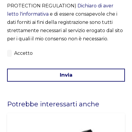
PROTECTION REGULATION)
Dichiaro di aver
letto l'informativa
e di essere consapevole che i
dati forniti ai fini della registrazione sono tutti
strettamente necessari al servizio erogato dal sito
per i quali il mio consenso non è necessario.
Accetto
Invia
This
field
Potrebbe interessarti anche
should
be
left
blank