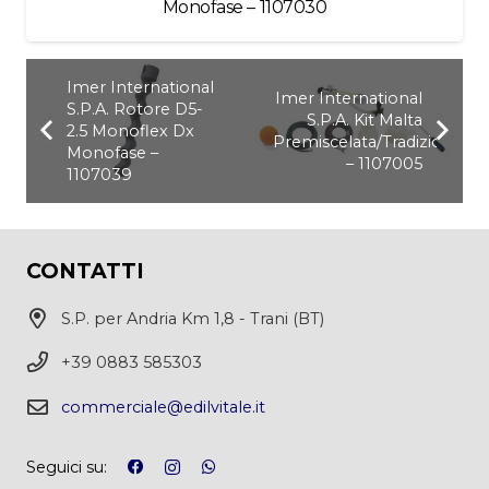
Monofase – 1107030
Imer International
Imer International
S.P.A. Rotore D5-
S.P.A. Kit Malta
2.5 Monoflex Dx
Premiscelata/Tradizionale
Monofase –
– 1107005
1107039
CONTATTI
S.P. per Andria Km 1,8 - Trani (BT)
+39 0883 585303
commerciale@edilvitale.it
Seguici su: