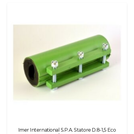
be
left
blank
Imer International S.P.A. Statore D.8-1,5 Eco