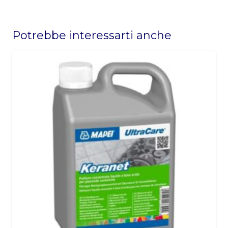
This
field
Potrebbe interessarti anche
should
be
left
blank