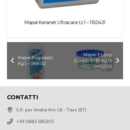
Mapei Keranet Ultracare Lt.1 – 1150431
Mapei Eporip
Mapei Fugolastic
(Comp.A+B) Kg.10
Kg.1 – 088132
– 152110+153110
CONTATTI
S.P. per Andria Km 1,8 - Trani (BT)
+39 0883 585303