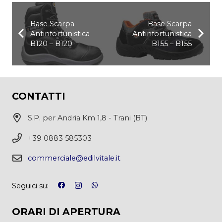
Base Scarpa
Base Scarpa
Antinfortunistica
Antinfortunistica
B120 – B120
B155 – B155
CONTATTI
S.P. per Andria Km 1,8 - Trani (BT)
+39 0883 585303
commerciale@edilvitale.it
Seguici su:
ORARI DI APERTURA