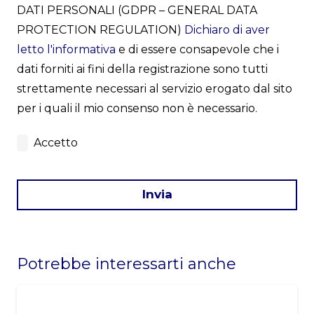
DATI PERSONALI (GDPR – GENERAL DATA
PROTECTION REGULATION)
Dichiaro di aver
letto l'informativa
e di essere consapevole che i
dati forniti ai fini della registrazione sono tutti
strettamente necessari al servizio erogato dal sito
per i quali il mio consenso non è necessario.
Accetto
Invia
This
field
Potrebbe interessarti anche
should
be
left