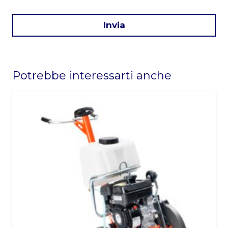
Invia
This
field
Potrebbe interessarti anche
should
be
left
blank