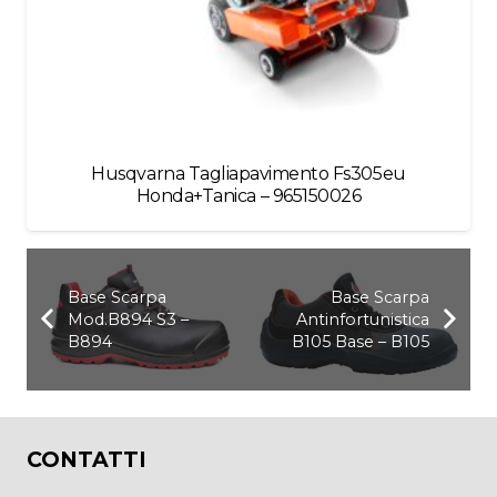
Husqvarna Tagliapavimento Fs305eu
Honda+Tanica – 965150026
Base Scarpa
Base Scarpa
Mod.B894 S3 –
Antinfortunistica
B894
B105 Base – B105
CONTATTI