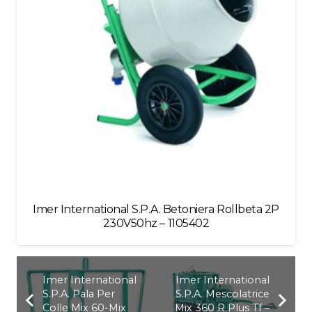
Imer International S.P.A. Betoniera Rollbeta 2P
230V50hz – 1105402
Imer International
Imer International
S.P.A. Pala Per
S.P.A. Mescolatrice
Colle Mix 60-Mix
Mix 360 R Plus Tf –