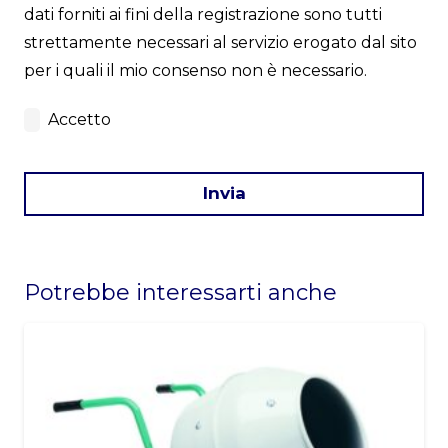
dati forniti ai fini della registrazione sono tutti
strettamente necessari al servizio erogato dal sito
per i quali il mio consenso non è necessario.
Accetto
Invia
This
field
Potrebbe interessarti anche
should
be
left
blank