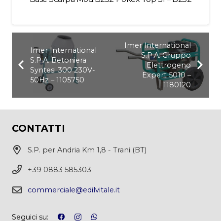
Imer International
Imer International
S.P.A. Gruppo
S.P.A. Betoniera
Elettrogeno
Syntesi 300 230V-
Expert 5010 –
50Hz – 1105750
1180120
CONTATTI
S.P. per Andria Km 1,8 - Trani (BT)
+39 0883 585303
commerciale@edilvitale.it
Seguici su: