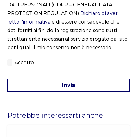
DATI PERSONALI (GDPR – GENERAL DATA
PROTECTION REGULATION)
Dichiaro di aver
letto l'informativa
e di essere consapevole che i
dati forniti ai fini della registrazione sono tutti
strettamente necessari al servizio erogato dal sito
per i quali il mio consenso non è necessario.
Accetto
Invia
This
field
Potrebbe interessarti anche
should
be
left