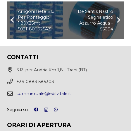
Arrigoni Rete Blu
De Santis Nastro
Per Ponteggio
Segnaletico
1.80X25mt –
Azzurro Acqua –
5021180T025AZ
55094
CONTATTI
S.P. per Andria Km 1,8 - Trani (BT)
+39 0883 585303
commerciale@edilvitale.it
Seguici su:
ORARI DI APERTURA